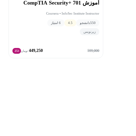
آموزش CompTIA Security+ 701
Coursera • InfoSec Institute Instructor
550
دانشجو
4.5
6 امتیاز
زیرنویس
449,250
599,000
تومان
25٪