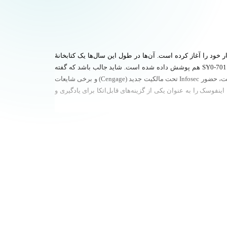
‌تر کردن دسترسی به آموزش‌های امنیتی، کار خود را آغاز کرده است. آن‌ها در طول این سال‌ها یک کتابخانه‌ٔ
گسترده از دوره‌های تعاملی و تمرین‌های عملی را گردآوری کرده‌اند؛ به‌ویژه در زمینه آزمون‌هایی مثل CompTIA Security+ که آخرین نسخه‌اش یعنی SY0-701 هم پوشش داده شده است. شاید جالب باشد که گفته
می‌شود بیش از ۷۰ درصد از شرکت‌های لیست Fortune 500 از خدماتشان استفاده می‌کنند، اگرچه بعضی‌ها درباره صحت این آمارها شک دارند. در نهایت، حضور Infosec تحت مالکیت جدید (Cengage) و برخی شایعات
و‌سک را به عنوان یکی از گزینه‌های قابل‌اتکا برای یادگیری و