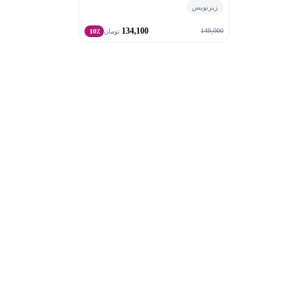
زیرنویس
134,100
149,000
تومان
10٪