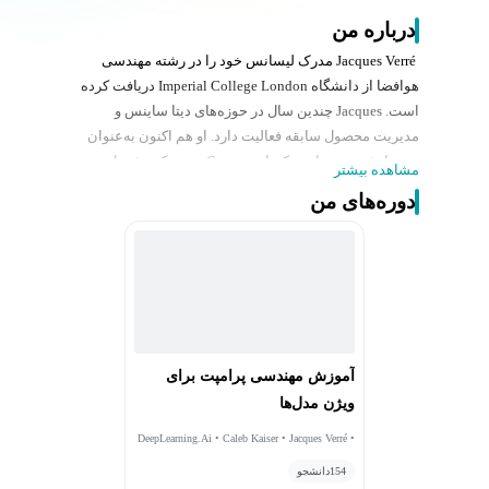
درباره من
Jacques Verré مدرک لیسانس خود را در رشته مهندسی
هوافضا از دانشگاه Imperial College London دریافت کرده
است. Jacques چندین سال در حوزه‌های دیتا ساینس و
مدیریت محصول سابقه فعالیت دارد. او هم اکنون به‌عنوان
مدیر ارشد محصول در کمپانی Comet نیویورک مشغول به
مشاهده بیشتر
فعالیت است.
دوره‌های من
آموزش مهندسی پرامپت برای
ویژن مدل‌ها
DeepLearning.Ai • Caleb Kaiser • Jacques Verré •
Abby Morgan
154
دانشجو