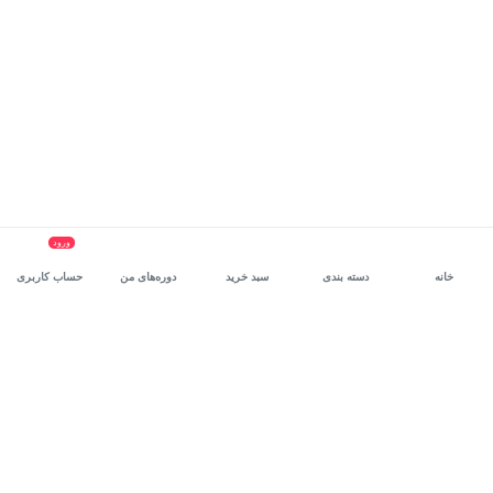
ورود
خانه
دسته بندی
سبد خرید
دوره‌های من
حساب کاربری
سرویس سازمانی مکتب‌خونه
، بستر رشد و توانمندسازی حرفه‌ای
کارکنان در مسیر توسعه‌ فردی آن‌هاست.