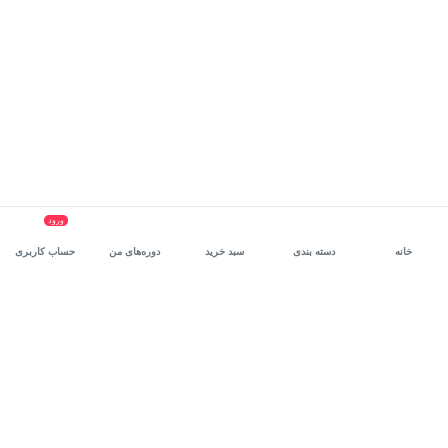
ورود
خانه
دسته بندی
سبد خرید
دوره‌های من
حساب کاربری
سرویس سازمانی مکتب‌خونه
، بستر رشد و توانمندسازی حرفه‌ای
کارکنان در مسیر توسعه‌ فردی آن‌هاست.