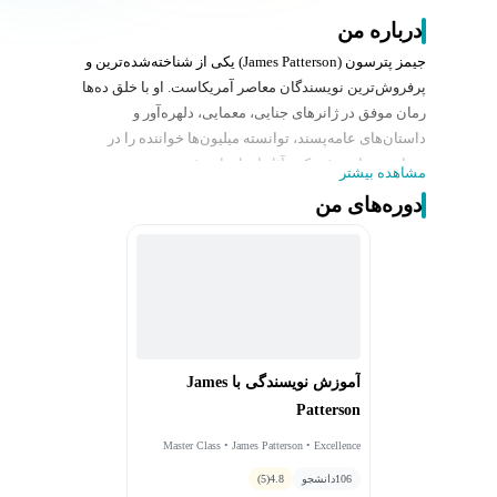
درباره من
جیمز پترسون (James Patterson) یکی از شناخته‌شده‌ترین و
پرفروش‌ترین نویسندگان معاصر آمریکاست. او با خلق ده‌ها
رمان موفق در ژانرهای جنایی، معمایی، دلهره‌آور و
داستان‌های عامه‌پسند، توانسته میلیون‌ها خواننده را در
سراسر جهان جذب کند. آثار او بارها در فهرست
مشاهده بیشتر
پرفروش‌ترین کتاب‌های جهان قرار گرفته‌اند و به بیش از ده‌ها
دوره‌های من
زبان ترجمه شده‌اند.
پترسون پیش از آنکه به نویسندگی تمام‌وقت روی آورد،
سال‌ها در صنعت تبلیغات فعالیت می‌کرد. این تجربه به او
کمک کرد تا درک عمیقی از مخاطب، روایت‌پردازی و شیوه
جلب توجه خوانندگان پیدا کند. سبک نوشتاری او به دلیل ریتم
سریع، فصل‌های کوتاه، تعلیق مداوم و توانایی حفظ کشش
داستان شهرت دارد؛ ویژگی‌هایی که آثارش را برای طیف
آموزش نویسندگی با James
گسترده‌ای از مخاطبان جذاب کرده است.
Patterson
موفقیت جیمز پترسون تنها به فروش بالای کتاب‌هایش محدود
نمی‌شود. او در طول فعالیت حرفه‌ای خود جوایز متعددی
Master Class • James Patterson • Excellence
Academy
دریافت کرده و نقش مهمی در ترویج فرهنگ مطالعه ایفا
106
دانشجو
4.8
(5)
کرده است. بسیاری از آثار او به فیلم‌ها و مجموعه‌های