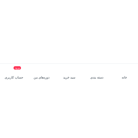
ورود
خانه
دسته بندی
سبد خرید
دوره‌های من
حساب کاربری
سرویس سازمانی مکتب‌خونه
، بستر رشد و توانمندسازی حرفه‌ای
کارکنان در مسیر توسعه‌ فردی آن‌هاست.