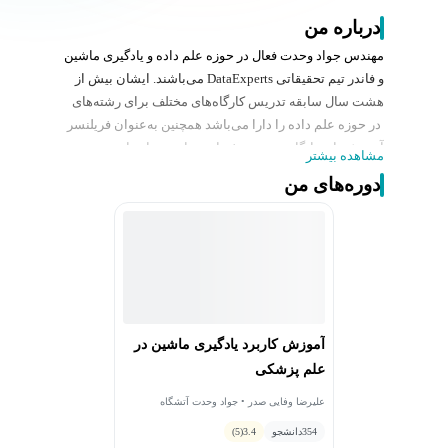
درباره من
مهندس جواد وحدت فعال در حوزه علم داده و یادگیری ماشین
و فاندر تیم تحقیقاتی DataExperts می‌باشند. ایشان بیش از
هشت سال سابقه تدریس‌ کارگاه‌های مختلف برای رشته‌های
در حوزه علم داده را دارا می‌باشد همچنین به‌عنوان فریلنسر
آموزش‌های رایگان در بستر فضای مجازی در اختیار
مشاهده بیشتر
علاقه‌مندان قرار می‌دهند. از زمینه‌های تحقیقاتی ایشان
دوره‌های من
می‌شود به داده‌های بعد‌بالا، چند متغیره پیوسته، مد‌ل‌سازی
داده‌ها، کار با داده‌های زیستی و ژنتیک و داده‌کاوری بصری نام
برد که مقالاتی هم در این زمینه به چاپ رسانیده‌اند. کتاب
راهنمای زبان R از تالیف‌های تیمی ایشان است.
آموزش کاربرد یادگیری ماشین در
علم پزشکی
علیرضا وفایی صدر • جواد وحدت آتشگاه
354
دانشجو
3.4
(5)