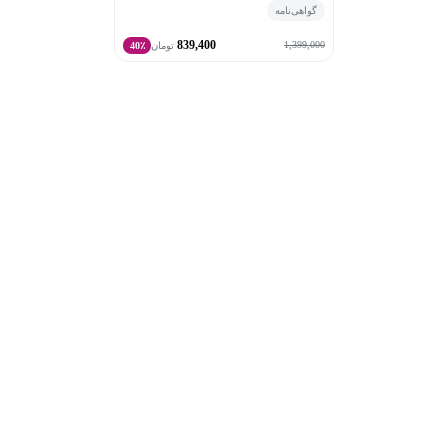
گواهی‌نامه
839,400
1,399,000
تومان
40٪