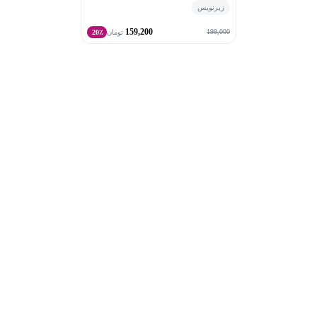
زیرنویس
159,200
199,000
تومان
20٪