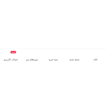
ورود
خانه
دسته بندی
سبد خرید
دوره‌های من
حساب کاربری
سرویس سازمانی مکتب‌خونه
، بستر رشد و توانمندسازی حرفه‌ای
کارکنان در مسیر توسعه‌ فردی آن‌هاست.