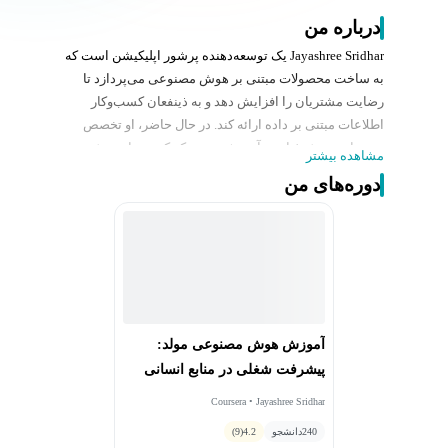
درباره من
Jayashree Sridhar یک توسعه‌دهنده پرشور اپلیکیشن است که
به ساخت محصولات مبتنی بر هوش مصنوعی می‌پردازد تا
رضایت مشتریان را افزایش دهد و به ذینفعان کسب‌وکار
اطلاعات مبتنی بر داده ارائه کند. در حال حاضر، او تخصص
خود را در بخش فناوری آموزشی متمرکز کرده و از هوش
مشاهده بیشتر
مصنوعی مولد برای انقلاب در تجربه‌های یادگیری استفاده
دوره‌های من
می‌کند. جایاشری متعهد است که از هوش مصنوعی برای
منفعت جامعه بهره‌برداری کند و به طور فعال در سه هدف
توسعه پایدار سازمان ملل متحد مشارکت می‌کند: حذف
گرسنگی، آب و بهداشت پاک، و اقدام برای اقلیم. از طریق
شایستگی‌های فناوری خود، او در تلاش است تا کیفیت زندگی
جوامع کم‌برخوردار را بهبود بخشد.
آموزش هوش مصنوعی مولد:
پیشرفت شغلی در منابع انسانی
Coursera • Jayashree Sridhar
240
دانشجو
4.2
(9)