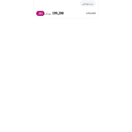
زیرنویس
199,200
249,000
تومان
20٪