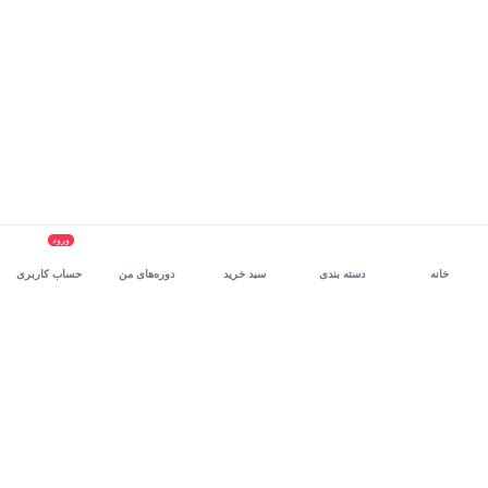
ورود
خانه
دسته بندی
سبد خرید
دوره‌های من
حساب کاربری
سرویس سازمانی مکتب‌خونه
، بستر رشد و توانمندسازی حرفه‌ای
کارکنان در مسیر توسعه‌ فردی آن‌هاست.