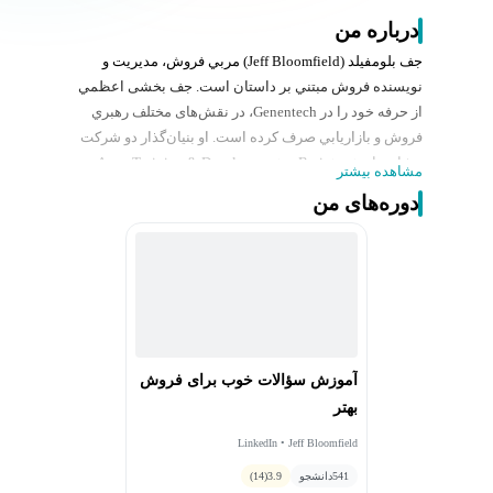
درباره من
جف بلومفيلد (Jeff Bloomfield) مربي فروش، مديريت و
نويسنده فروش مبتني بر داستان است. جف بخشی اعظمي
از حرفه خود را در Genentech، در نقش‌های مختلف رهبري
فروش و بازاريابي صرف کرده است. او بنیان‌گذار دو شرکت
مشاوره‌ای Braintrust و Apex Training & Development
مشاهده بیشتر
است و به مخاطبان در موضوعات مديريت، ارتباطات، فروش
دوره‌های من
مبتنی بر داستان و تأثیر قدرتمند علوم اعصاب در فروش و
بازاريابی صحبت می‌کند. جف کتاب "فروش مبتني بر داستان"
را نوشت و چندين شرکت Fortune 500 را در زمينه فروش و
مربيگری مبتنی بر داستان آموزش داده است و به‌ عنوان
مربی اجرايی براي مديران ارشد شرکت‌های Fortune 500
ایفای نقش کرده است و با استراتژی، فروش و بازاريابی و
رهبری براي شرکت‌های مختلف؛ از ده تا ده‌هزار کارمند را
آموزش سؤالات خوب برای فروش
آموزش داده است.
بهتر
LinkedIn • Jeff Bloomfield
541
دانشجو
3.9
(14)