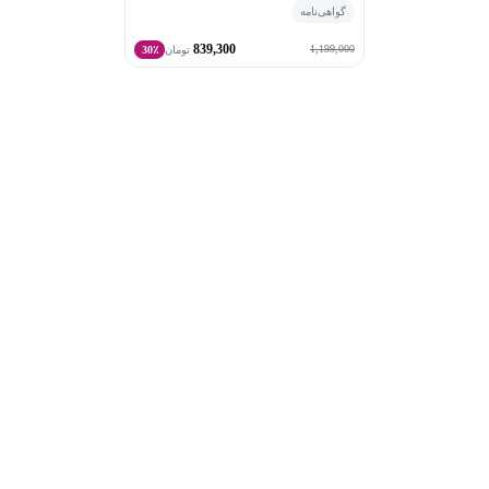
گواهی‌نامه
839,300
1,199,000
تومان
30٪