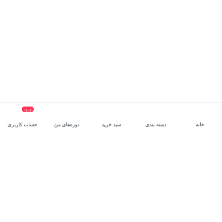
ورود
خانه
دسته بندی
سبد خرید
دوره‌های من
حساب کاربری
سرویس سازمانی مکتب‌خونه
، بستر رشد و توانمندسازی حرفه‌ای
کارکنان در مسیر توسعه‌ فردی آن‌هاست.