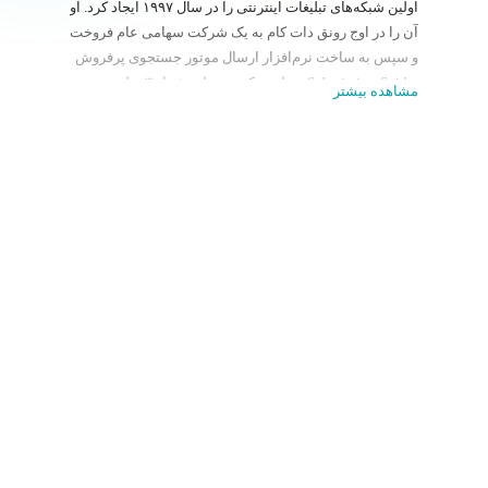
اولین شبکه‌های تبلیغات اینترنتی را در سال ۱۹۹۷ ایجاد کرد. او
آن را در اوج رونق دات کام به یک شرکت سهامی عام فروخت
و سپس به ساخت نرم‌افزار ارسال موتور جستجوی پرفروش
Submission-Spider پرداخت که توسط بیش از ۳ میلیون نفر و
مشاهده بیشتر
کسب‌وکار کوچک در بیش از ۴۵ کشور استفاده می‌شود.
امروزه او دوره‌های توسعه وب را در Codemy، مدرسه
کدنویسی آنلاینی که خود تأسیس کرده بود، تدریس می‌کند.
جان با افتخار از دانشگاه واشنگتن در سنت لوئیس با مدرک
اقتصاد فارغ‌التحصیل شد، جایی که او یک محقق ArtSci بود.