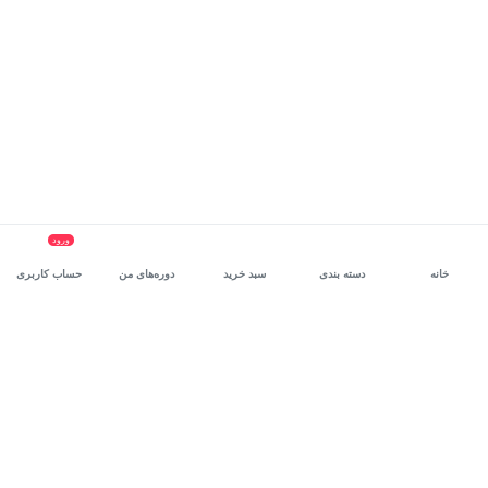
ورود
خانه
دسته بندی
سبد خرید
دوره‌های من
حساب کاربری
سرویس سازمانی مکتب‌خونه
، بستر رشد و توانمندسازی حرفه‌ای
کارکنان در مسیر توسعه‌ فردی آن‌هاست.