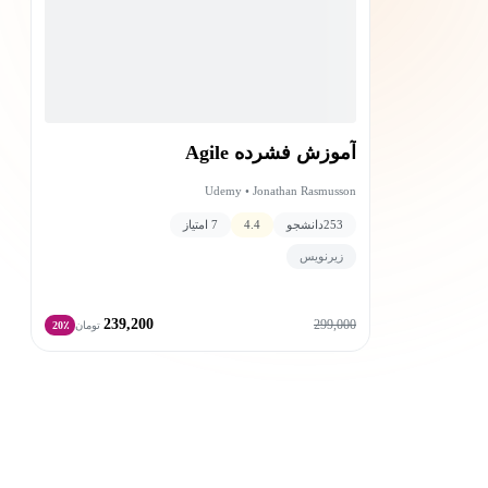
آموزش فشرده Agile
Udemy • Jonathan Rasmusson
253
دانشجو
4.4
7 امتیاز
زیرنویس
239,200
299,000
تومان
20٪