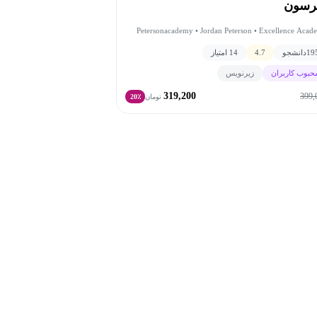
ترسون
Petersonacademy • Jordan Peterson • Excellence Acad
19
دانشجو
4.7
14 امتیاز
حبوب کاربران
زیرنویس
319,200
399,
تومان
20٪