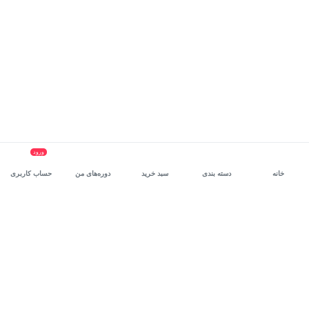
ورود
خانه
دسته بندی
سبد خرید
دوره‌های من
حساب کاربری
سرویس سازمانی مکتب‌خونه
، بستر رشد و توانمندسازی حرفه‌ای
کارکنان در مسیر توسعه‌ فردی آن‌هاست.