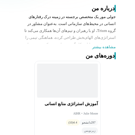
درباره من
جولی مور یک متخصص برجسته در زمینه درک رفتارهای
انسانی در محیط‌های سازمانی است. به‌عنوان مشاور در
گروه Trium، او با رهبران و تیم‌های آن‌ها همکاری می‌کند تا
استراتژی‌های الهام‌بخش طراحی کرده، هماهنگی تیمی را
بهبود بخشد و توانایی کار گروهی را تقویت کند. تخصص او
مشاهده بیشتر
شامل حوزه‌های کلیدی مانند روان‌شناسی کسب‌وکار، توسعه
دوره‌های من
سازمانی، رشد رهبری، برنامه‌ریزی جانشینی و تعامل با
ذینفعان است. بینش‌های عمیق و رویکرد استراتژیک جولی، او
را به یک شریک ارزشمند برای سازمان‌هایی تبدیل می‌کند که
به دنبال بهینه‌سازی پویایی نیروی کار و دستیابی به موفقیت
پایدار هستند.
آموزش استراتژی منابع انسانی
AIHR • Julie Moore
297
دانشجو
4.4
(10)
زیرنویس