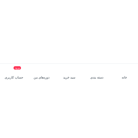
ورود
خانه
دسته بندی
سبد خرید
دوره‌های من
حساب کاربری
سرویس سازمانی مکتب‌خونه
، بستر رشد و توانمندسازی حرفه‌ای
کارکنان در مسیر توسعه‌ فردی آن‌هاست.