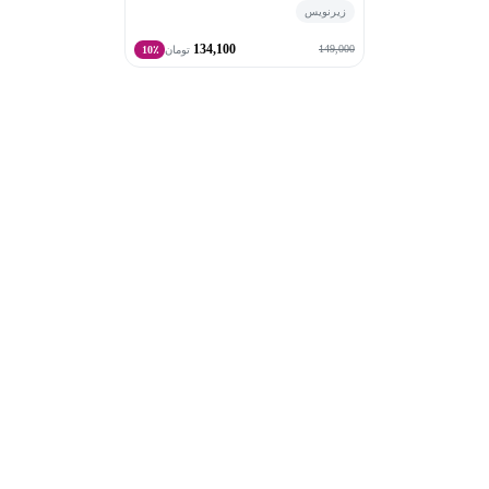
زیرنویس
همچنین نماینده کانادا در اجلاس G20 هند بوده و در بحث‌های
134,100
جهانی پیرامون کارآفرینی و آموزش مشارکت داشته است.
149,000
تومان
10٪