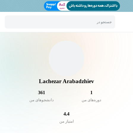
جستجو در
Lachezar Arabadzhiev
361
1
دوره‌های من
دانشجو‌های من
4.4
امتیاز من