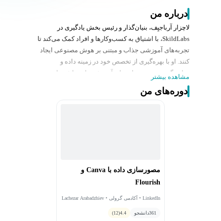
درباره من
لاچزار آرباجیِف، بنیان‌گذار و رئیس بخش یادگیری در
SkildLabs، با اشتیاق به کسب‌وکارها و افراد کمک می‌کند تا
تجربه‌های آموزشی جذاب و مبتنی بر هوش مصنوعی ایجاد
کنند. او با بهره‌گیری از تخصص خود در زمینه داده و
روایت‌گری بصری، برنامه‌های آموزشی، استراتژی‌های
مشاهده بیشتر
یادگیری و راهکارهای پیاده‌سازی LMS را طراحی و ارائه
دوره‌های من
می‌دهد که به یادگیرندگان در سراسر جهان قدرت می‌بخشد و
نتایج آموزشی را بهبود می‌بخشد.
مشتریان SkildLabs شامل برندهای برجسته‌ای مانند The
Beckers Group، The Arc، Utah Property Solutions، Higher
Landing، Supermetrics، StackAdapt و Meta هستند. همچنین
او به‌عنوان مدرس و تهیه‌کننده در LinkedIn Learning فعالیت
می‌کند و به‌عنوان یکی از Top Voice‌های این پلتفرم، دیدگاه‌ها
مصورسازی داده با Canva و
و بهترین شیوه‌های خود را در زمینه آموزش کارکنان و ارائه
Flourish
محتوا به اشتراک می‌گذارد.
لاچزار دارای مدرک کارشناسی مدیریت بازرگانی در
LinkedIn • آکادمی گرولی • Lachezar Arabadzhiev
کسب‌وکار بین‌الملل از دانشگاه تورنتو است و به‌عنوان
361
دانشجو
4.4
(12)
سخنران در سازمان بین‌المللی بکلوریا (IB) فعالیت دارد. او