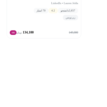
LinkedIn • Lauren Jolda
2,657
دانشجو
4.2
70 امتیاز
زیرنویس
134,100
149,000
تومان
10٪