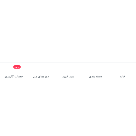
ورود
خانه
دسته بندی
سبد خرید
دوره‌های من
حساب کاربری
سرویس سازمانی مکتب‌خونه
، بستر رشد و توانمندسازی حرفه‌ای
کارکنان در مسیر توسعه‌ فردی آن‌هاست.