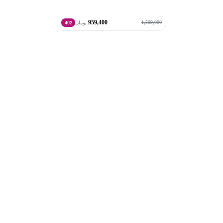
959,400
1,599,000
تومان
40٪