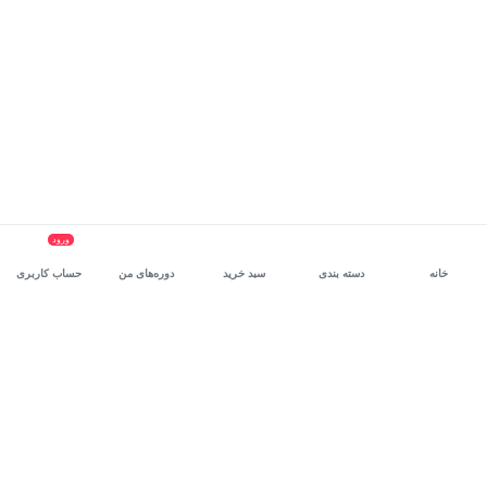
ورود
خانه
دسته بندی
سبد خرید
دوره‌های من
حساب کاربری
سرویس سازمانی مکتب‌خونه
، بستر رشد و توانمندسازی حرفه‌ای
کارکنان در مسیر توسعه‌ فردی آن‌هاست.