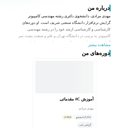
درباره من
مهدی مرادی، دانشجوی دکتری رشته مهندسی کامپیوتر
گرایش نرم‌افزار دانشگاه صنعتی شریف است. او دوره‌های
کارشناسی و کارشناسی ارشد خود را در رشته مهندسی
کامپیوتر به ترتیب در دانشگاه تهران و علم و صنعت پشت سر
گذاشته و بیش از شش سال تجربه برنامه‌نویسی، ایجاد و
مشاهده بیشتر
توسعه نرم‌افزار در صنعت و پژوهش با استفاده از زبان
دوره‌های من
سی‌شارپ و چارچوب دات‌نت را دارد.
ایشان دارای چندین مقاله چاپ شده در مجلات معتبر
پژوهشی حوزه علوم و مهندسی کامپیوتر بوده و تجربه
برنامه‌نویسی در چندین پروژه معتبر صنعتی و دانشگاهی در
کشور استرالیا را نیز در کارنامه خود دارد.
آموزش C# مقدماتی
مهدی مرادی
3,651
دانشجو
4
(148)
گواهی‌نامه