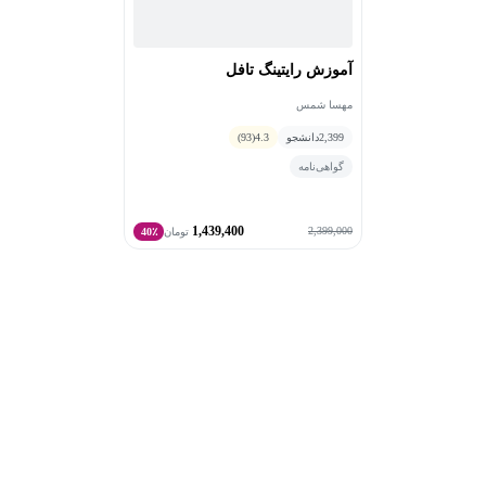
آموزش رایتینگ تافل
مهسا شمس
2,399
دانشجو
4.3
(93)
گواهی‌نامه
1,439,400
2,399,000
تومان
40٪