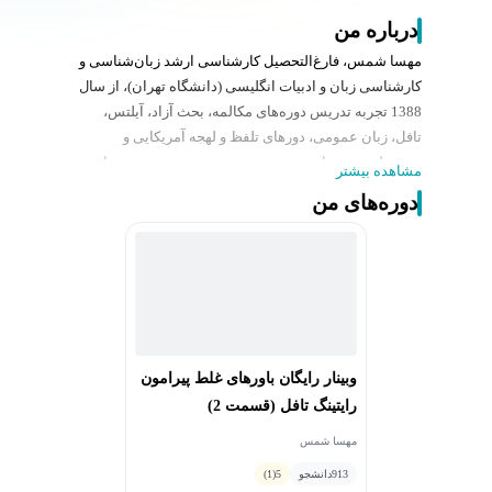
درباره من
مهسا شمس، فارغ‌التحصیل کارشناسی ارشد زبان‌شناسی و
کارشناسی زبان و ادبیات انگلیسی (دانشگاه تهران)، از سال
1388 تجربه‌ تدریس دوره‌های مکالمه، بحث آزاد، آیلتس،
تافل، زبان عمومی، دورهای تلفظ و لهجه آمریکایی و
همین‌طور دوره‌های تربیت مدرس در معتبر‌ترین مؤسسات
مشاهده بیشتر
آموزشی مختلف از جمله مرکز زبان دانشگاه تهران دارند.
دوره‌های من
علاوه ‌بر این ایشان سوابقی همچون تسلط به زبان فرانسه،
گویندگی به زبان انگلیسی، راهنمایی تورهای گردشگری،
ویراستاری متون و TESOL ... را در کارنامه کاری خود دارند.
ایشان از سال 1392 تاکنون، مدرس دوره‌های تافل مرکز زبان
دکتر برزآبادی هستند و سابقه تدریس همه مهارت‌های
TOEFL iBT را دارند.
وبینار رایگان باورهای غلط پیرامون
رایتینگ تافل (قسمت 2)
مهسا شمس
913
دانشجو
5
(1)