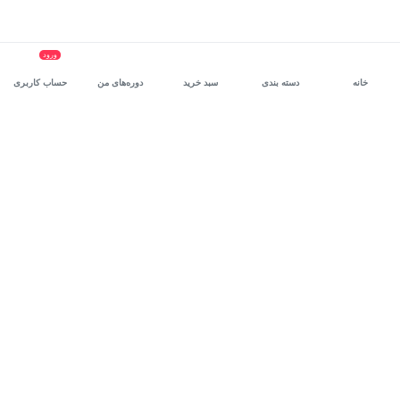
ورود
خانه
دسته بندی
سبد خرید
دوره‌های من
حساب کاربری
سرویس سازمانی مکتب‌خونه
، بستر رشد و توانمندسازی حرفه‌ای
کارکنان در مسیر توسعه‌ فردی آن‌هاست.
درخواست دمو
برنامه‌نویسی