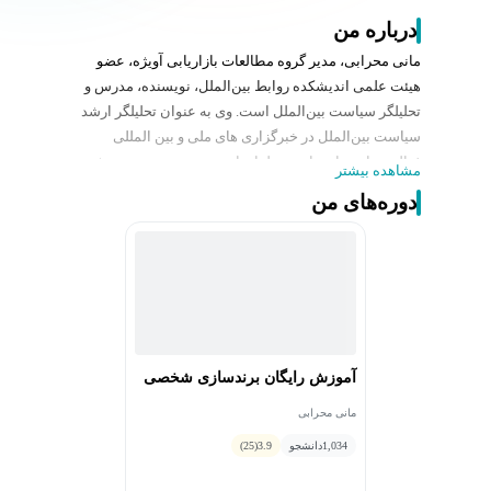
درباره من
مانی محرابی، مدیر گروه مطالعات بازاریابی آویژه، عضو
هیئت علمی اندیشکده روابط بین‌الملل، نویسنده، مدرس و
تحلیلگر سیاست بین‌الملل است. وی به عنوان تحلیلگر ارشد
سیاست بین‌الملل در خبرگزاری های ملی و بین المللی
فعالیت دارد و از صاحب نظران این حوزه محسوب می شود.
مشاهده بیشتر
از آثار محرابی می‌توان به "کتاب بازاریابی سیاسی انتخابات"
دوره‌های من
به عنوان نخستین کتاب آموزش بازاریابی سیاسی انتخابات در
ایران و نیز "کتاب نویسنده خلاق" به عنوان نخستین اثر
آموزشی نویسندگی خلاق بر مبنای ادبیات فارسی اشاره
نمود. مانی محرابی همواره به عنوان صاحب نظر در
زمینه‌های فوق به سخنرانی در رویدادهای ملی و بین‌المللی
پرداخته که به‌عنوان نمونه می‌توان به نمایشگاه ایران اکسپو
(نمایشگاه بین‌المللی دستاوردهای صادراتی ایران)، نمایشگاه
آموزش رایگان برندسازی شخصی
بین‌المللی کتاب تهران و ... اشاره نمود. وی نخستین مدرس
بازاریابی سیاسی انتخابات در ایران است.
مانی محرابی
1,034
دانشجو
3.9
(25)