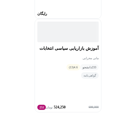
رایگان
آموزش بازاریابی سیاسی انتخابات
مانی محرابی
233
دانشجو
4.6
(13)
گواهی‌نامه
524,250
699,000
تومان
25٪