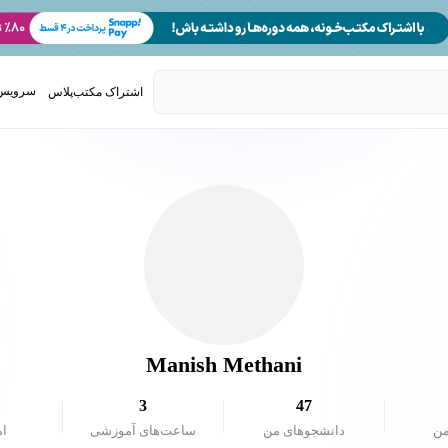
سرویس 
اشتراک مکتب‌پلاس
تدریس ک
Manish Methani
3
47
من
دانشجو‌های من
ساعت‌های آموزشی
ام