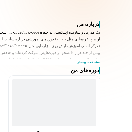
درباره من
یک مدرس و سازنده اپلیکیشن در حوزه no-code / low-code است که بیشتر به خاطر آموزش‌های FlutterFlow شناخته می‌شود.
او در پلتفرم‌هایی مثل Udemy دوره‌های آموزشی درباره ساخت اپلیکیشن بدون کدنویسی منتشر کرده است.
تمرکز اصلی آموزش‌هایش روی ابزارهایی مثل FlutterFlow، Firebase و Supabase است.
بیش از چند هزار دانشجو در دوره‌هایش شرکت کرده‌اند و هدفش
سابقه کاری به عنوان Senior iOS Developer دارد و قبل از آموزش، خودش اپلیکیشن‌های واقعی توسعه داده است.
مشاهده بیشتر
همچنین بنیان‌گذار پروژه/پلتفرم آموزشی Codzify است که روی آموزش ساخت اپ تمرکز دارد.
دوره‌های من
سبک آموزشی او پروژه‌محور است؛ یعنی به‌جای تئوری، با ساخت 
در لینکدین هم فعال است و درباره استارتاپ، ساخت محصول و ذهن
یکی از اهداف اصلی‌اش این است که افراد بدون دانش برنامه‌نویسی
دوره‌هایش معمولاً شامل ساخت اپ‌هایی مثل آموزشی، دلیوری، د
در کل، او بیشتر به عنوان یک «مدرس عملی و کاربردی در حوزه no-code» شناخته می‌شود.