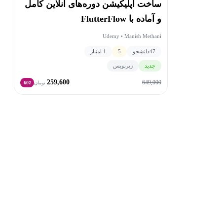
ساخت اپلیکیشن دوره‌های آنلاین کامل
و آماده با FlutterFlow
Udemy • Manish Methani
47
دانشجو
5
1 امتیاز
جدید
زیرنویس
259,600
649,000
تومان
60٪