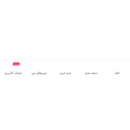
ورود
خانه
دسته بندی
سبد خرید
دوره‌های من
حساب کاربری
سرویس سازمانی مکتب‌خونه
، بستر رشد و توانمندسازی حرفه‌ای
کارکنان در مسیر توسعه‌ فردی آن‌هاست.