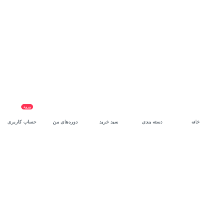
ورود
خانه
دسته بندی
سبد خرید
دوره‌های من
حساب کاربری
سرویس سازمانی مکتب‌خونه
، بستر رشد و توانمندسازی حرفه‌ای
کارکنان در مسیر توسعه‌ فردی آن‌هاست.