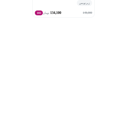
زیرنویس
134,100
149,000
تومان
10٪