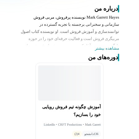
درباره من
Mark Garrett Hayes نویسنده پرفروش، مربی فروش
سازمانی و سخنرانی برجسته با تجربه گسترده در
توانمندسازی و آموزش فروش است. او نویسنده کتاب
اصول
مربیگری فروش
است و فعالیت حرفه‌ای خود را در حوزه
یادگیری و توسعه آغاز کرد، سپس به نقش‌های فروش خط
مشاهده بیشتر
مقدم وارد شد و در مربیگری استراتژیک فروش به موفقیت
دوره‌های من
دست یافت. مارک در آموزش MEDDPICC، مربیگری
معاملات و برنامه‌ریزی استراتژیک حساب‌ها تخصص دارد و به
تیم‌های فروش و رهبران ارشد کمک می‌کند تا به نتایج
استثنایی دست یابند. کارگاه‌ها و سخنرانی‌های پرانرژی او
باعث شده تا به عنوان یک متخصص برجسته برای رویدادهای
شرکتی در سراسر جهان شناخته شود.
آموزش چگونه تیم فروش رویایی
خود را بسازیم؟
LinkedIn • CRFT Productions • Mark Garrett
Hayes
136
دانشجو
4
(2)