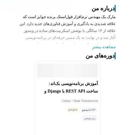
درباره من
مارک یک مهندس نرم‌افزار فول‌استک برنده جوایز است که
علاقه شدیدی به یادگیری و آموزش فناوری‌های جدید دارد. این
علاقه از ۱۲ سالگی با نوشتن اسکریپت‌های ساده در ویندوز
آغاز شد و در نهایت به یک مسیر حرفه‌ای در برنامه‌نویسی
تبدیل شد. او مدرک خود را در شبکه‌های سیستم‌های
مشاهده بیشتر
کامپیوتری از دانشگاه Nottingham Trent دریافت کرد و در
دوره‌های من
شرکت‌های بزرگ بین‌المللی و استارتاپ‌ها به‌عنوان
توسعه‌دهنده فعالیت داشته است. مارک همیشه بر این باور
بوده که آخرین مرحله یادگیری، تدریس است و همین انگیزه
باعث شد تا وبلاگ و شرکت مشاوره خود را تحت عنوان
آموزش برنامه‌نویسی بک‌اند:
London App Developer راه‌اندازی کند. مقالات و آموزش‌های
ساخت REST API با Django و
او در رسانه‌های مطرحی مانند Daily Mail، Mashable،
Python
TechCrunch، Huffington Post، Mirror و Gizmodo منتشر
Udemy • Mark Winterbottom
شده و ماهانه بیش از ۳۰,۰۰۰ توسعه‌دهنده از مطالب
747
دانشجو
3.6
(11)
آموزشی او بهره می‌برند. او در دوره‌های خود، برنامه‌نویسان
زیرنویس
را به کسب درآمد بهتر از طریق کدنویسی تشویق می‌کند—
چه از طریق ساخت ابزارها و سیستم‌های جدید، چه از طریق
بهینه‌سازی فرآیندهای موجود. تخصص‌های اصلی او Python،