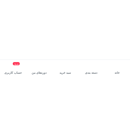
ورود
خانه
دسته بندی
سبد خرید
دوره‌های من
حساب کاربری
سرویس سازمانی مکتب‌خونه
، بستر رشد و توانمندسازی حرفه‌ای
کارکنان در مسیر توسعه‌ فردی آن‌هاست.