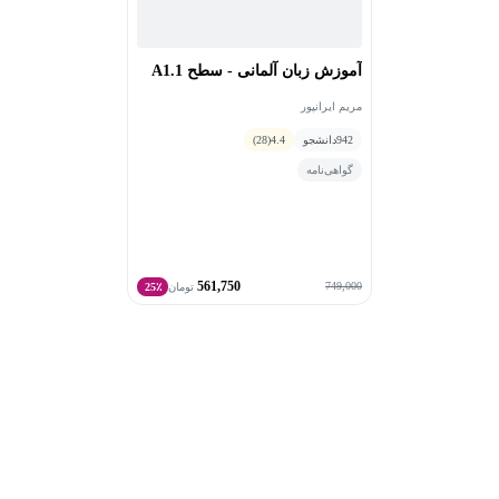
آموزش زبان آلمانی - سطح A1.1
مریم ایرانپور
942
دانشجو
4.4
(28)
گواهی‌نامه
561,750
749,000
تومان
25٪