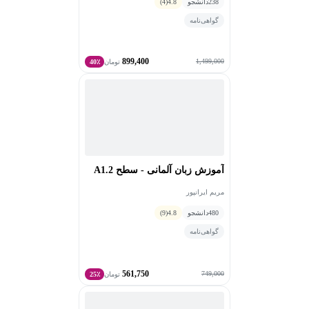
238
دانشجو
4.8
(4)
گواهی‌نامه
899,400
1,499,000
تومان
40٪
آموزش زبان آلمانی - سطح A1.2
مریم ایرانپور
480
دانشجو
4.8
(9)
گواهی‌نامه
561,750
749,000
تومان
25٪