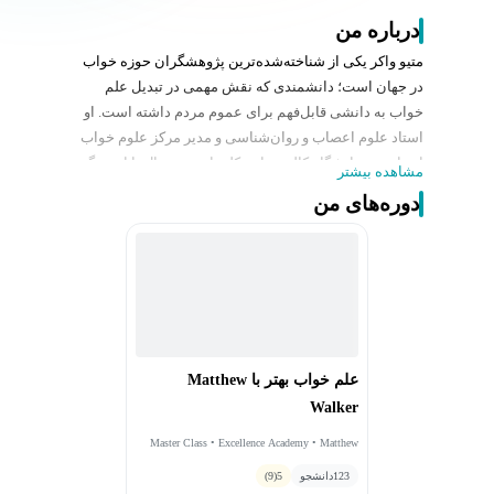
درباره من
متیو واکر یکی از شناخته‌شده‌ترین پژوهشگران حوزه خواب
در جهان است؛ دانشمندی که نقش مهمی در تبدیل علم
خواب به دانشی قابل‌فهم برای عموم مردم داشته است. او
استاد علوم اعصاب و روان‌شناسی و مدیر مرکز علوم خواب
انسانی در دانشگاه کالیفرنیا، برکلی است و سال‌ها از زندگی
مشاهده بیشتر
حرفه‌ای خود را صرف مطالعه تأثیر خواب بر سلامت جسم،
دوره‌های من
عملکرد مغز، یادگیری، حافظه و طول عمر کرده است
.
شهرت جهانی واکر تا حد زیادی به خاطر توانایی او در ترجمه
یافته‌های پیچیده علمی به زبان ساده و کاربردی است. او در
سخنرانی‌ها، مصاحبه‌ها و آثار خود نشان داده که خواب صرفاً
دوره‌ای از استراحت نیست، بلکه یکی از بنیادی‌ترین نیازهای
زیستی انسان است که تقریباً بر تمام جنبه‌های سلامت و
عملکرد روزانه ما تأثیر می‌گذارد. تحقیقات او نقش خواب را
علم خواب بهتر با Matthew
در تقویت حافظه، تنظیم هیجانات، سلامت قلب، عملکرد
Walker
سیستم ایمنی و پیشگیری از بسیاری از بیماری‌ها برجسته
کرده است
.
Master Class • Excellence Academy • Matthew
Walker
متیو واکر علاوه بر فعالیت‌های دانشگاهی، به یکی از مهم‌ترین
123
دانشجو
5
(9)
چهره‌های ترویج علم در حوزه سلامت تبدیل شده است. او با