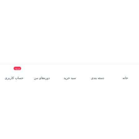
ورود
خانه
دسته بندی
سبد خرید
دوره‌های من
حساب کاربری
سرویس سازمانی مکتب‌خونه
، بستر رشد و توانمندسازی حرفه‌ای
کارکنان در مسیر توسعه‌ فردی آن‌هاست.