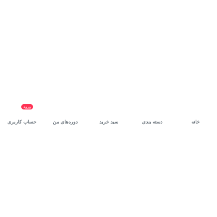
ورود
خانه
دسته بندی
سبد خرید
دوره‌های من
حساب کاربری
سرویس سازمانی مکتب‌خونه
، بستر رشد و توانمندسازی حرفه‌ای
کارکنان در مسیر توسعه‌ فردی آن‌هاست.