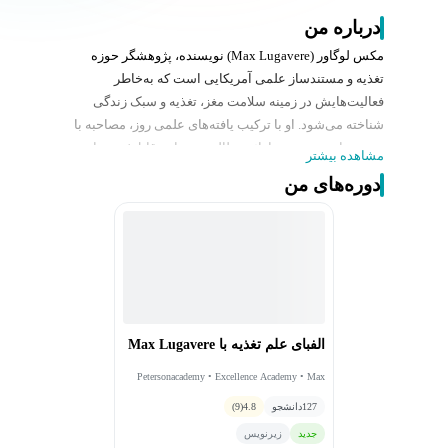
درباره من
مکس لوگاور (Max Lugavere) نویسنده، پژوهشگر حوزه
تغذیه و مستندساز علمی آمریکایی است که به‌خاطر
فعالیت‌هایش در زمینه سلامت مغز، تغذیه و سبک زندگی
شناخته می‌شود. او با ترکیب یافته‌های علمی روز، مصاحبه با
متخصصان برجسته و ارائه مطالب به زبانی قابل‌فهم برای
مشاهده بیشتر
عموم، توانسته نقش مهمی در افزایش آگاهی عمومی
دوره‌های من
درباره تأثیر تغذیه بر عملکرد ذهن و سلامت بلندمدت ایفا کند.
لوگاور بیشتر به‌واسطه کتاب‌ها، سخنرانی‌ها و برنامه‌های
آموزشی خود شناخته می‌شود و تمرکز ویژه‌ای بر پیشگیری از
بیماری‌های شناختی، بهبود عملکرد مغز و اتخاذ عادات سالم
مبتنی بر شواهد علمی دارد.
الفبای علم تغذیه با Max Lugavere
Petersonacademy • Excellence Academy • Max
Lugavere
127
دانشجو
4.8
(9)
جدید
زیرنویس