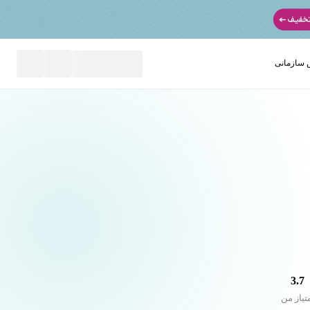
سازمانی
نید
3.7
تیاز من