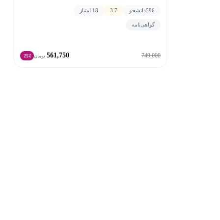
596
دانشجو
3.7
18 امتیاز
گواهی‌نامه
561,750
749,000
تومان
25٪