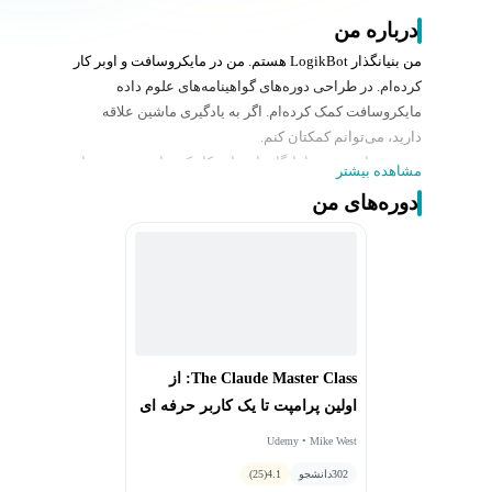
درباره من
من بنیانگذار
LogikBot
هستم. من در مایکروسافت و اوبر کار
کرده‌ام. در طراحی دوره‌های گواهینامه‌های علوم داده
مایکروسافت کمک کرده‌ام. اگر به یادگیری ماشین علاقه
دارید، می‌توانم کمکتان کنم
.
من بیش از دو دهه با پایگاه‌های داده کار کرده‌ام. من به عنوان
مشاهده بیشتر
کارمند یا مشاور تمام وقت برای بیش از
۵۰
شرکت مختلف
دوره‌های من
کار کرده‌ام یا با آنها مشاوره داده‌ام. در فهرست فورچون
۵۰۰
و همچنین چندین شرکت کوچک تا متوسط ​​قرار دارم. برخی از
آنها عبارتند از: جورجیا پسیفیک، سان‌تراست، رید
کانستراکشن دیتا، طراحی سیستم‌های ساختمانی،
نت‌سرتینتی، شبکه خرید خانگی، سوینگ‌وت، آتلانتا گس اند
لایت و نورثروپ گرومن
.
در طول پنج سال گذشته به دنیای هیجان‌انگیز یادگیری ماشین
The Claude Master Class: از
کاربردی روی آورده‌ام. مشتاقم آنچه را که آموخته‌ام به شما
اولین پرامپت تا یک کاربر حرفه ای
نشان دهم و به شما کمک کنم تا به یکی از مهم‌ترین زمینه‌های
این حوزه وارد شوید
.
Udemy • Mike West
302
دانشجو
4.1
(25)