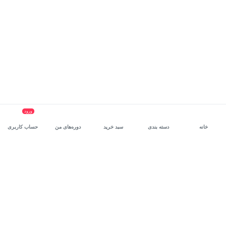
ورود
خانه
دسته بندی
سبد خرید
دوره‌های من
حساب کاربری
سرویس سازمانی مکتب‌خونه
، بستر رشد و توانمندسازی حرفه‌ای
کارکنان در مسیر توسعه‌ فردی آن‌هاست.