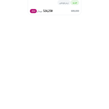
جدید
زیرنویس
524,250
699,000
تومان
25٪