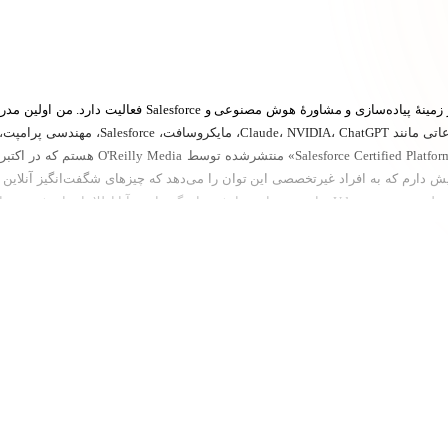
پلتفرم edX آموزش دادم. دوره‌های من به‌طور 
 دارم که به افراد غیرتخصصی این توان را می‌دهد که چیزهای شگفت‌انگیز آنلاین بسا
sforce Associate، Salesforce AI Associate، Salesforce Advanced Administrator،