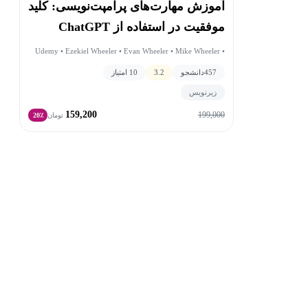
آموزش مهارت‌های پرامپت‌نویسی: کلید
موفقیت در استفاده از ChatGPT
Udemy • Ezekiel Wheeler • Evan Wheeler • Mike Wheeler •
کسب گواهی‌های Admin و/یا Foundations. نمایش بیشتر نمایش کمتر
Rapid Reskill • مجموعه بلنفکسی
457
دانشجو
3.2
10 امتیاز
زیرنویس
159,200
199,000
تومان
20٪