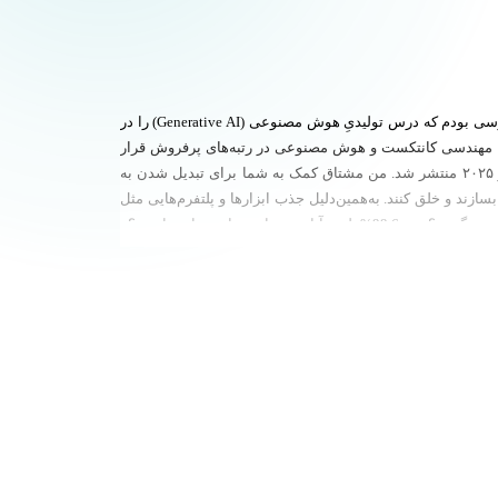
من بنیان‌گذار شرکت Velza Training & Consulting هستم که در زمینهٔ پیاده‌سازی و مشاورهٔ هوش مصنوعی و Salesforce فعالیت دارد. من اولین مدرسی بودم که درس تولیدیِ هوش مصنوعی (Generative AI) را در
مستمر در موضوعاتی مانند Claude، NVIDIA، ChatGPT، مایکروسافت، Salesforce، مهندسی پرامپت، مهندسی کانتکست و هوش مصنوعی در رتبه‌های پرفروش قرار
می‌گیرند. همچنین نویسندهٔ کتاب «Salesforce Certified Platform Administrator Study Guide» منتشرشده توسط O'Reilly Media هستم که در اکتبر ۲۰۲۵ منتشر شد. من مشتاق کمک به شما برای تبدیل شدن به
زند و خلق کنند. به‌همین‌دلیل جذب ابزارها و پلتفرم‌هایی مثل
Salesforce، ChatGPT و موارد مشابه شده‌ام. بعد از هزاران پاسخ نظرسنجی در Udemy برای دوره‌هایم، دانشجویان گفته‌اند: «آیا اطلاعات ارزشمندی یاد می‌گیرید؟» — 99.6% بله، «آیا توضیحات مفاهیم واضح است؟»
— 99.8% بله، «آیا مدرس در موضوع خبره است؟» — 99.9% بله. پیش از آشنایی با Salesforce، من به‌عنوان نویسندهٔ فنی، مربی کار کرده‌ام و با استفاده از وردپرس بلاگ‌های مختلفی ساختم. وقتی Salesforce را کشف
کردم، آن را سریع‌ترین مسیر برای ساخت برنامه‌های وب و موبایل سطح جهانی برای کسب‌وکارها و مصرف‌کنندگان دیدم. در طول مسیر ۹ گواهی‌نامهٔ Salesforce کسب کرده‌ام: Force Developer (بازنشسته)،
Salesforce Administrator، Salesforce Business Analyst، Sale
Consultant، Salesforce Platform App Builder. خوشحال می‌شوم از طریق لینک‌های پروفایل اجتماعی موجود در صفحه‌ام با من در ارتباط باشید. مسیر پیشنهادی من برای گواهی‌های NVIDIA به‌شرح زیر است: از
سطح Associate شروع کنید (پایه): NVIDIA-Certified Associate: AI Infrastructure and Operations (NCA-AIIO)؛ NVIDIA-Certified Associate: Generative AI and LLMs (NCA-GENL)؛ NVIDIA-Certified Associate:
Generative AI Multimodal (NCA-GENM). سپس پیشرفت کنید به سطح Professional (هسته): NVIDIA-Certified Professional: AI Infrastructure (NCP-AII)؛ NVIDIA-Certified Professional: Generative AI LLMs
(NCP-GENL)؛ NVIDIA-Certified Professional: Agentic AI (NCP-AAI). سپس تخصصی شوید در مسیرهای متمرکز سطح Professional: NVIDIA-Certified Professional: AI Networking (NCP-AIN)؛ NVIDIA-Certified
Professional: Accelerated Data Science (NCP-ADS)؛ NVIDIA-Certified Professional: OpenUSD Development (NCP-OUSD). دلیل این ترتیب این است که AIIO شما را در زیرساخت و عملیاتِ زیربنا قرار می‌دهد که
بقیهٔ چیزها روی آن اجرا می‌شوند. GENL جنبهٔ تولیدی هوش مصنوعی را اضافه می‌کند. GENM آن را به حالت چندوجهی گسترش می‌دهد (متن، تصویر و صوت). سطح Professional منعکس‌کنندهٔ سطح Associate است:
AII بر پایهٔ AIIO ساخته می‌شود، GENL-Pro بر NCA-GENL بنا می‌شود، و Agentic AI نقطهٔ اوج پیشرفتهٔ موج عامل‌ها است. مسیر پیشنهادی من برای گواهی‌نامه‌های Salesforce، برای کسانی که تازه شروع می‌کنند و