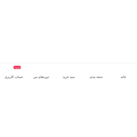
ورود
خانه
دسته بندی
سبد خرید
دوره‌های من
حساب کاربری
سرویس سازمانی مکتب‌خونه
، بستر رشد و توانمندسازی حرفه‌ای
کارکنان در مسیر توسعه‌ فردی آن‌هاست.