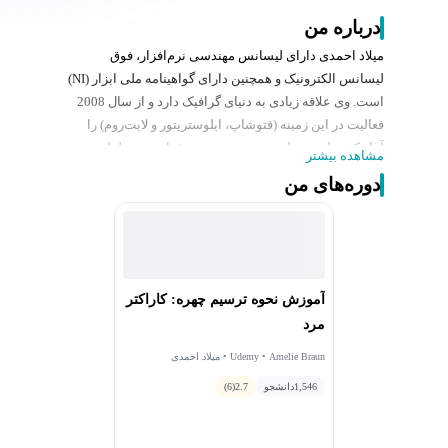
درباره من
میلاد احمدی دارای لیسانس مهندسی نرم‌افزار، فوق
لیسانس الکترونیک و همچنین دارای گواهینامه ملی ابزار (NI)
است. وی علاقه زیادی به دنیای گرافیک دارد و از سال 2008
فعالیت در این زمینه (فتوشاپ، ایلوستریتور و لایت‌روم) را
آغاز کرده‌ است و امروزه به صورت حرفه‌ای روی طراحی
مشاهده بیشتر
گرافیک کار می‌کند. میلاد احمدی سمینارها، وبینارها، دوره‌های
دوره‌های من
برنامه‌نویسی و طراحی گرافیک برگزار می‌کند و هزاران
دانش‌آموز دارند از آموزش‌های او استفاده کرده‌اند.
آموزش نحوه ترسیم چهره: کاراکتر
مرد
Udemy • Amelie Braun • میلاد احمدی
1,546
دانشجو
2.7
(6)