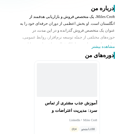
درباره من
Miles Croft، یک متخصص فروش و بازاریابی هدفمند از
انگلستان است. او بخش اعظمی از دوران حرفه‌ای خود را به
عنوان یک متخصص فروش گذرانده و در این مدت، در
حوزه‌های مختلفی از جمله توسعه نرم‌افزار، روابط عمومی،
فناوری، امنیت سایبری و املاک فعالیت داشته است. مایلز در
مشاهده بیشتر
طول این سال‌ها با شرکت‌های کوچک و استارت‌آپ‌ها تا
دوره‌های من
شرکت‌های بزرگ FTSE 100 همکاری کرده و تجربه کار با
مشتریانی از طیف گسترده‌ای از صنایع را دارد.
آموزش جذب مشتری از تماس
سرد: مدیریت اعتراضات و
مخالفت‌ها
LinkedIn • Miles Croft
188
دانشجو
4
(8)