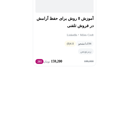
آموزش 8 روش برای حفظ آرامش
در فروش تلفنی
LinkedIn • Miles Croft
194
دانشجو
4.8
(8)
زیرنویس
159,200
199,000
تومان
20٪