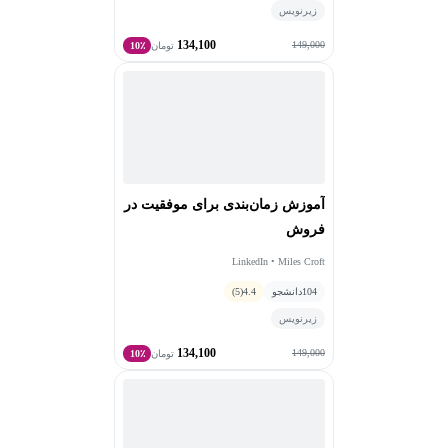
زیرنویس
134,100
149,000
تومان
10٪
آموزش زمان‌بندی برای موفقیت در
فروش
LinkedIn • Miles Croft
104
دانشجو
4.4
(5)
زیرنویس
134,100
149,000
تومان
10٪