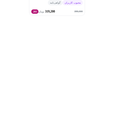
محبوب کاربران
گواهی‌نامه
319,200
399,000
تومان
20٪