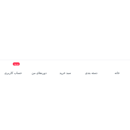
ورود
خانه
دسته بندی
سبد خرید
دوره‌های من
حساب کاربری
سرویس سازمانی مکتب‌خونه
، بستر رشد و توانمندسازی حرفه‌ای
کارکنان در مسیر توسعه‌ فردی آن‌هاست.