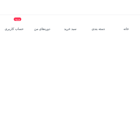
ورود
خانه
دسته بندی
سبد خرید
دوره‌های من
حساب کاربری
سرویس سازمانی مکتب‌خونه
، بستر رشد و توانمندسازی حرفه‌ای
کارکنان در مسیر توسعه‌ فردی آن‌هاست.
درخواست دمو
برنامه‌نویسی