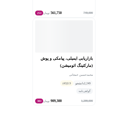
561,750
749,000
تومان
25٪
بازاریابی ایمیلی، پیامکی و پوش
(مارکتینگ اتومیشن)
محمدحسین خمجانی
2,249
دانشجو
3.9
(43)
گواهی‌نامه
909,300
1,299,000
تومان
30٪