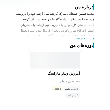
درباره من
محمدحسین خمجانی مدرک کارشناسی ارشد خود را در رشته
مدیریت کسب‌وکار از دانشگاه علم و صنعت ایران گرفته
است؛ ایشان کار خود را با مدیریت تیم ارتباط با مشتریان
انتشارات گاج شروع کرده و بعد از 2 سال مدیر تیم دیجیتال
مارکتینگ انتشارات گاج شده‌اند. آقای خمجانی در سال 1400
مشاهده بیشتر
وارد هلدینگ صبا ایده( آپارات) شده و کار خود را با سمت
دوره‌های من
مدیر مارکتینگ آپارات ادامه دادند.
آقای خمجانی سابقه تدریس ابزارهای الکترونیکی ارتباط با
مشتری و ریتنشن مارکتینگ در آکادمی دهبان و همچنین
چندین وبینار با موضوعات ایمیل مارکتینگ، eCRm و ریتنشن
مارکتینگ را در رزومه خود دارند.
آموزش ویدئو مارکتینگ
محمدحسین خمجانی
1,730
دانشجو
3.8
(22)
گواهی‌نامه