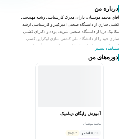
درباره من
آقاي محمد مونسان، دارای مدرک کارشناسی رشته مهندسی
کشتی سازي از دانشگاه صنعتی اميرکبير و کارشناسی ارشد
مکانيک دريا از دانشگاه صنعتی شريف بوده و دکترای کشتی
سازی خود را از دانشگاه ملی کشتی سازی اوکراين کسب
کرده است. ايشان از سال 84 به عنوان عضو هيأت علمی
مشاهده بیشتر
دانشگاه صنعتی مالک اشتر مشغول به تدريس دروس دريایی
دوره‌های من
و طراحی کشتی بوده است. تخصص اصلی ايشان طراحی
معماری و هيدرومکانيک کشتي‌­ها و غوطه­‌ور شونده‌­ها است.
کتاب‌هاي زير از جمله تأليفات ايشان است: کتاب جامع
مهندسي معماري دريايي، تحليل پايداري شناورها و اصول
طراحي زيردريايی
آموزش رایگان دینامیک
محمد مونسان
8,916
دانشجو
4.7
(65)