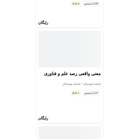
430
دانشجو
4.8
(4)
رایگان
معنی واقعی رصد علم و فناوری
محمد مونسان • محمد مونسان
547
دانشجو
4.5
(8)
رایگان