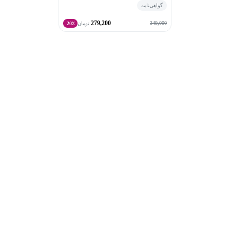
گواهی‌نامه
279,200
349,000
تومان
20٪