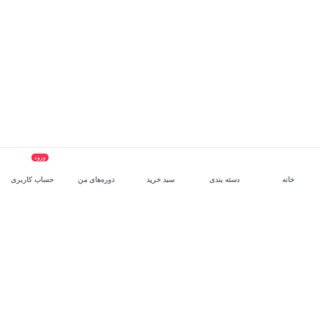
ورود
خانه
دسته بندی
سبد خرید
دوره‌های من
حساب کاربری
سرویس سازمانی مکتب‌خونه
، بستر رشد و توانمندسازی حرفه‌ای
کارکنان در مسیر توسعه‌ فردی آن‌هاست.