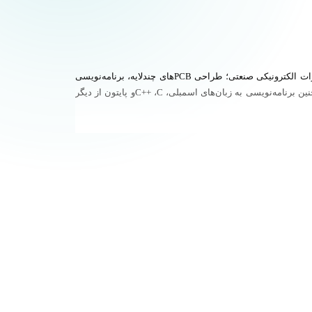
محمدرضا فتان دانش‌آموخته مهندسی برق گرایش الکترونیک از دانشگاه علم و صنعت می‌باشد. ایشان چند سالیست که در زمینه‌های طراحی مدارات الکترونیکی صنعتی؛ طراحی PCBهای چندلایه، برنامه‌نویسی
میکروکنترلرهای ARM ، AVR سری STM و LPC بردهای آردینو و Raspberry Pi فعالیت دارند. همچنین حوزه پردازش تصویر و هوش مصنوعی و همچنین برنامه‌نویسی به زبان‌های اسمبلی، C++ ،Cو پایتون از دیگر