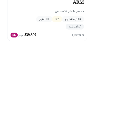
ARM
محمدرضا فتان تکمه داش
2,113
دانشجو
3.2
60 امتیاز
گواهی‌نامه
839,300
1,199,000
تومان
30٪