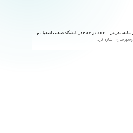
آقای محمد عزیزی فارغ‌التحصیل کارشناسی مهندسی عمران دانشگاه صنعتی اصفهان و دانشجوی ارشد مهندسی عمران-زلزله دانشگاه شهید بهشتی و سابقه تدریس auto cad و etabs در دانشگاه صنعتی اصفهان و
 وشهرسازی اشاره کرد.