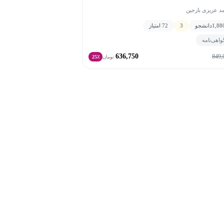
د عزیزی بارجین
1,88
دانشجو
3
72 امتیاز
واهی‌نامه
636,750
849,
تومان
25٪