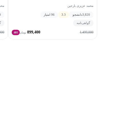
محمد عزیزی بارجین
محم
3,820
دانشجو
3.3
96 امتیاز
0
گواهی‌نامه
گ
899,400
000
1,499,000
تومان
40٪