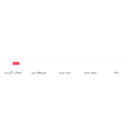
ورود
خانه
دسته بندی
سبد خرید
دوره‌های من
حساب کاربری
سرویس سازمانی مکتب‌خونه
، بستر رشد و توانمندسازی حرفه‌ای
کارکنان در مسیر توسعه‌ فردی آن‌هاست.