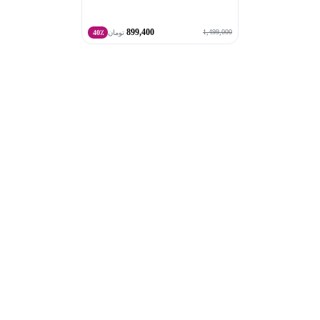
899,400
1,499,000
تومان
40٪