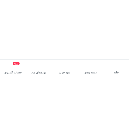
ورود
خانه
دسته بندی
سبد خرید
دوره‌های من
حساب کاربری
سرویس سازمانی مکتب‌خونه
، بستر رشد و توانمندسازی حرفه‌ای
کارکنان در مسیر توسعه‌ فردی آن‌هاست.