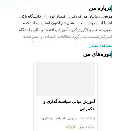
درباره من
مرتضی زمانیان مدرک دکتری اقتصاد خود را از دانشگاه باکنی
ایتالیا اخذ نموده است. ایشان هم اکنون استادیار دانشکده
مدیریت، علم و فنّاوری گروه آموزشی اقتصاد و مالی دانشگاه
امیرکبیر هستند. مدیرگروه مطالعات اقتصادی و عضو هیئت
مدیره اندیشکده حکمرانی شریف، مشاور طرح بازنگری
مشاهده بیشتر
قانون بانکداری کشور و طراح بازنگری وظایف "سازمان‌های
دوره‌های من
تخصصی کشور" (ذیل لایحه تدوین نظام تنظیم‌گری در هیئت
دولت) جزء سوابق ایشان است.
آموزش مبانی سیاست‌گذاری و
حکمرانی
باشگاه سیاست پژوهی • امیراحمد ذولفقاری •
مرتضی زمانیان • محسن مومنی راد • سید
535
دانشجو
محمدصادق امامیان
4.3
(22)