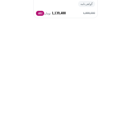
گواهی‌نامه
1,139,400
1,899,000
تومان
40٪