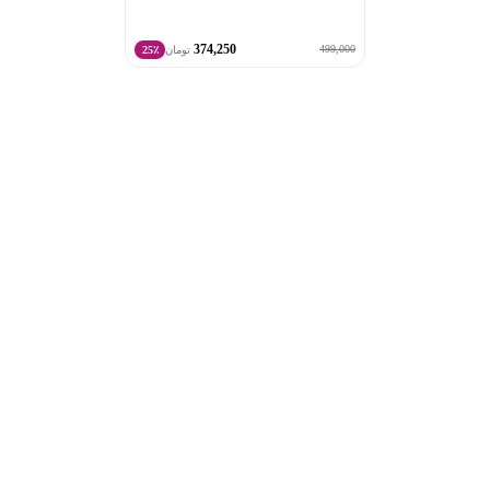
374,250
499,000
تومان
25٪