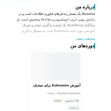
درباره من
Mumshad یک معمار راه‌‌حل‌های فناوری اطلاعات است و در
رایانش بومی ابری، اتوماسیون و DevOps متخصص است. او
بنیانگذار KodeKloud، یک پلتفرم یادگیری عملی و شریک
آموزشی مورد تایید Kubernetes است. او مشتاق یادگیری
فناوری‌های جدید و تدریس است. Mumshad معتقد است
مشاهده بیشتر
بهترین راه برای یادگیری، یادگیری از طریق تمرینات سرگرم
دوره‌های من
کننده است. Mumshad دوره‌های متعددی در زمینه فناوری های
DevOps ،Cloud و Automation تهیه کرده است.
آموزش Kubernetes برای مبتدیان
Udemy • Mumshad Mannambeth
1,708
دانشجو
4.6
(22)
زیرنویس