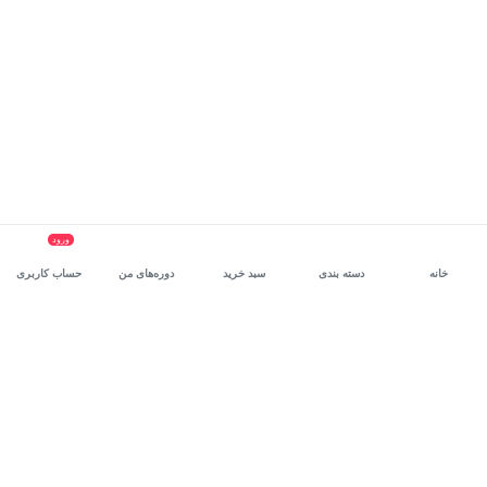
ورود
خانه
دسته بندی
سبد خرید
دوره‌های من
حساب کاربری
سرویس سازمانی مکتب‌خونه
، بستر رشد و توانمندسازی حرفه‌ای
کارکنان در مسیر توسعه‌ فردی آن‌هاست.