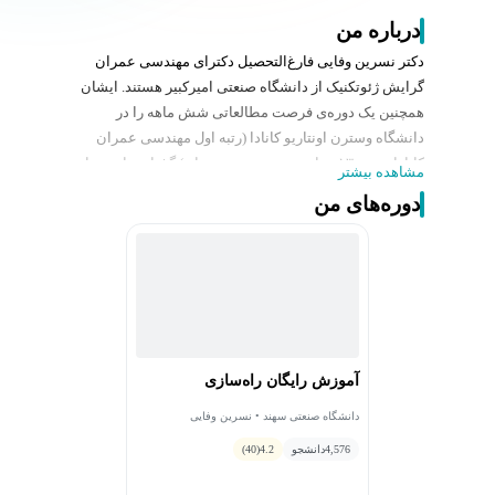
درباره من
دکتر نسرین وفایی فارغ‌التحصیل دکترای مهندسی عمران
گرایش ژئوتکنیک از دانشگاه صنعتی امیرکبیر هستند. ایشان
همچنین یک دوره‌ی فرصت مطالعاتی شش ماهه را در
دانشگاه وسترن اونتاریو کانادا (رتبه اول مهندسی عمران
کانادا و رتبه ۱۳ جهانی در مهندسی عمران) گذرانده است. از
مشاهده بیشتر
جمله دستاوردهای پژوهشی ایشان می‌توان به ۲ مقاله‌ی
دوره‌های من
علمی پژوهشی و یک مقاله برتر کنفرانسی در دوره
کارشناسی ارشد و ۵ مقاله ISI چاپ شده و درحال چاپ در
دوره دکتری ایشان اشاره کرد. یکی از مقالات ایشان اخیراً در
سایت Nature Index به‌عنوان دستاورد پژوهشی اصیل
دانشگاه امیرکبیر معرفی شده‌است. همچنین ایشان تألیف
کتاب ''مجموعه سؤالات آمادگی آزمون دکترای مهندسی خاک
و پی'' را در کارنامه خود دارد.
آموزش رایگان راه‌سازی
ایشان سابقه تدریس دروس کارشناسی ارشد دینامیک خاک و
بهسازی خاک در دانشگاه صنعتی سهند را دارند. همچنین
دانشگاه صنعتی سهند • نسرین وفایی
تجربه تدریس دروس کارشناسی مهندسی پی، راهسازی،
4,576
دانشجو
4.2
(40)
روسازی راه، زمین‌شناسی مهندسی، مکانیک خاک ۲ و پروژه
راهسازی را با تدریس در دانشگاه صنعتی سهند، کسب