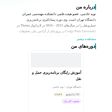
درباره من
نوید خادمی، عضو هیئت‌علمی دانشکده مهندسی عمران
دانشگاه تهران است. وی دوره پسادکتری برنامه‌ریزی
حمل‌ونقل را در سال‌های 2015 – 2016 در لابراتوار Thema در
Cergy Paris University در پروژه‌ای از آژانس ملی تحقیقات
فرانسه (ANR) سپری کرده است. ایشان دکترای مهندسی
مشاهده بیشتر
برنامه‌ریزی حمل‌ونقل خود را از دانشگاه علم و صنعت ایران
دوره‌های من
به همراه یک سال فرصت مطالعاتی در پروژه Sustain City
کمیسیون اروپا اخذ کرده است و کارشناسی ارشد مهندسی
عمران گرایش راه‌وترابری خود را (1382-1384) از دانشگاه
تهران دریافت نموده است. از سمت‌های وی می‌توان به مدیر
مرکز مطالعات راه و حمل‌ونقل (CTS) دانشگاه تهران و
آموزش رایگان برنامه‌ریزی حمل و
مؤسس و مدیر آزمایشگاه گرافیک رایانه‌ای در مهندسی
نقل
عمران (CGC) دانشگاه تهران اشاره کرد.
دانشگاه تهران • نوید خادمی
1,723
دانشجو
4.9
(11)
محبوب کاربران