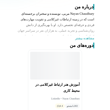
درباره من
Nayan Chaudhary مربی، نویسنده و سخنران برجسته‌ای
است که در زمینه ارتباطات غیرکلامی و تقویت مهارت‌های
فردی و حرفه‌ای تخصص دارد. او با بهره‌گیری از دانش
روان‌شناسی و تجربه عملی، به هزاران نفر در سراسر جهان
کمک کرده است تا با درک و بهبود زبان بدن و مهارت‌های
مشاهده بیشتر
ارتباطی خود، به موفقیت بیشتری در زندگی شخصی و
دوره‌های من
حرفه‌ای دست یابند. نایان بر اهمیت استفاده از سیگنال‌های
غیرکلامی مانند ژست‌ها، تماس چشمی، حالت بدن و لحن
صدا تأکید دارد و در دوره‌های خود تکنیک‌های کاربردی و
اثربخش برای ایجاد اعتماد، نفوذ، و تأثیرگذاری ارائه می‌دهد.
او معتقد است که ارتباطات غیرکلامی کلید اصلی برای ایجاد
ارتباطات موثر و پایدار است و تلاش می‌کند این مهارت‌ها را
به ساده‌ترین و قابل‌فهم‌ترین روش ممکن آموزش دهد.
آموزش هنر ارتباط غیرکلامی در
تخصص و اشتیاق نایان در آموزش به او کمک کرده است تا به
محیط کاری
منبع الهام و راهنمایی برای بسیاری از افراد تبدیل شود.
LinkedIn • Nayan Chaudhary
302
دانشجو
4.4
(5)