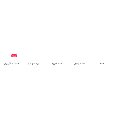
ورود
خانه
دسته بندی
سبد خرید
دوره‌های من
حساب کاربری
سرویس سازمانی مکتب‌خونه
، بستر رشد و توانمندسازی حرفه‌ای
کارکنان در مسیر توسعه‌ فردی آن‌هاست.