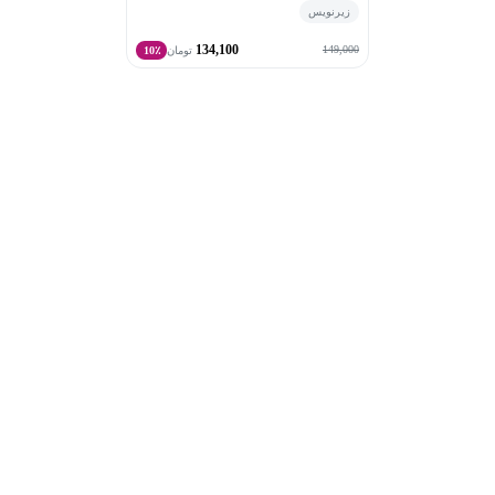
زیرنویس
134,100
149,000
تومان
10٪