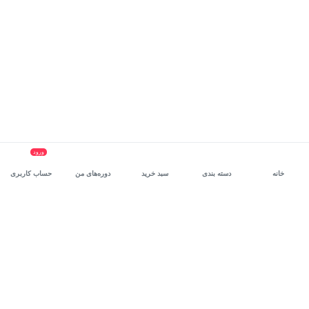
ورود
خانه
دسته بندی
سبد خرید
دوره‌های من
حساب کاربری
سرویس سازمانی مکتب‌خونه
، بستر رشد و توانمندسازی حرفه‌ای
کارکنان در مسیر توسعه‌ فردی آن‌هاست.