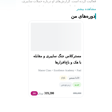
فعالیت کرده است. گزارش‌های او درباره حملات سایبری،
جاسوسی دیجیتال، آسیب‌پذیری‌های نرم‌افزاری و رقابت
مشاهده بیشتر
سایبری میان دولت‌ها، از معتبرترین منابع این حوزه به شمار
دوره‌های من
می‌روند و نقش مهمی در آگاهی عمومی نسبت به تهدیدهای
دیجیتال داشته‌اند.
پرلروث با ترکیب روزنامه‌نگاری تحقیقی و تحلیل فنی،
توانسته پیچیده‌ترین موضوعات امنیت سایبری را به زبانی
قابل فهم برای مخاطبان عمومی و متخصصان بیان کند. کتاب
پرفروش او، This Is How They Tell Me the World Ends،
تصویری جامع از بازار جهانی آسیب‌پذیری‌های نرم‌افزاری و
مسترکلاس جنگ سایبری و مقابله
رقابت کشورها در فضای سایبری ارائه می‌دهد و از مهم‌ترین
با هک و باج‌افزارها
آثار معاصر در این زمینه محسوب می‌شود.
دستاوردهای حرفه‌ای:
Master Class • Excellence Academy • Paul
Nakasone • Chris Krebs • Nicole Perlroth
خبرنگار تخصصی امنیت سایبری و فناوری در روزنامه The
59
دانشجو
5
(3)
New York Times
جدید
زیرنویس
نویسنده کتاب پرفروش This Is How They Tell Me the
319,200
World Ends
399,000
تومان
20٪
برنده و نامزد جوایز متعدد روزنامه‌نگاری در حوزه فناوری و
امنیت سایبری
از شناخته‌شده‌ترین تحلیلگران جهانی در زمینه جنگ سایبری،