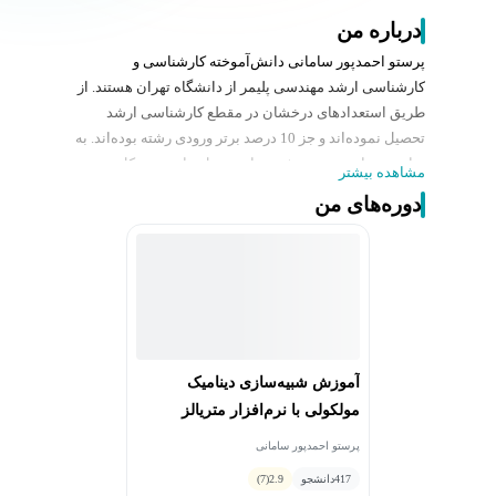
درباره من
پرستو احمدپور سامانی دانش‌آموخته کارشناسی و
کارشناسی‌ ارشد مهندسی پلیمر از دانشگاه تهران هستند. از
طریق استعداد‌های درخشان در مقطع کارشناسی ارشد
تحصیل نموده‌اند و جز 10 درصد برتر ورودی رشته بوده‌اند. به
مباحث برنامه‌نویسی، شبیه‌سازی، مدل‌سازی و در کل به هر
مشاهده بیشتر
آنچه که با کمک علم کامپیوتر بتوان تحولی در کارهای
دوره‌های من
آزمایشگاهی انجام داد علاقه‌مند هستند و تا حدودی به
نرم‌افزار‌های C++ و متلب تسلط دارند. به مدت دوسال است
که در زمینه شبیه‌سازی دینامیک مولکولی مشغول به تحقیق و
مطالعه هستند. چندین پروژه در زمینه شبیه‌سازی دینامیک
مولکولی انجام داده و همچنین یک دوره آموزش نرم‌افزار
متریالز استادیو در انجمن علمی دانشکده نیز داشته‌اند.
آموزش شبیه‌سازی دینامیک
مولکولی با نرم‌افزار متریالز
استادیو
پرستو احمدپور سامانی
417
دانشجو
2.9
(7)