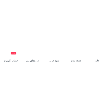
ورود
خانه
دسته بندی
سبد خرید
دوره‌های من
حساب کاربری
سرویس سازمانی مکتب‌خونه
، بستر رشد و توانمندسازی حرفه‌ای
کارکنان در مسیر توسعه‌ فردی آن‌هاست.