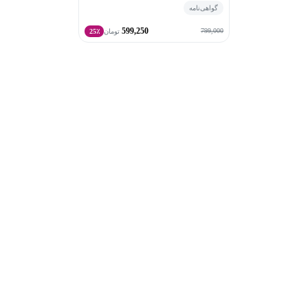
گواهی‌نامه
599,250
799,000
تومان
25٪