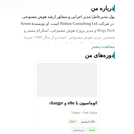
درباره من
پول مدیرعامل/مدیر اجرایی و مشاور ارشد هوش مصنوعی
در شرکت Pashun Consulting Ltd است. او نویسندهٔ Scrum
Mega Pack و مدیر پروژهٔ هوش مصنوعی، اسکرام مستر و
همچنین مربی هوش مصنوعی است و از سال ۱۹۹۹ تجربهٔ
کار با شرکت‌های بزرگ بین‌المللی را دارد. این تجربه شامل
مشاهده بیشتر
رهبری پروژه‌هایی برای BBC ،General Electric ،Oracle
دوره‌های من
،BSkyB ،HiT Entertainment، مسئول آثاری مانند Angelina
Ballerina ،Bob the Builder و دیگر عنوان‌هایی که شاید
همراه فرزندانتان یا خواهر و برادرتان تماشا کرده باشید این
نقش‌ها همگی شامل رهبری طیف گسترده‌ای از پروژه‌های
نرم‌افزاری در حوزه‌های موبایل، تلویزیون اینترنتی و وب
بوده‌اند.
اتوماسیون با n8n و chatgpt
Udemy • Paul Ashun
186
دانشجو
4.7
(3)
جدید
زیرنویس