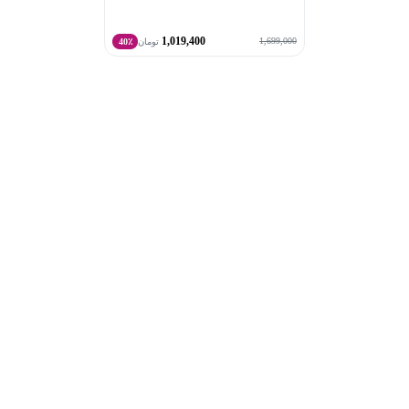
1,019,400
1,699,000
تومان
40٪