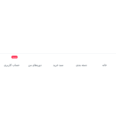
ورود
خانه
دسته بندی
سبد خرید
دوره‌های من
حساب کاربری
سرویس سازمانی مکتب‌خونه
، بستر رشد و توانمندسازی حرفه‌ای
کارکنان در مسیر توسعه‌ فردی آن‌هاست.