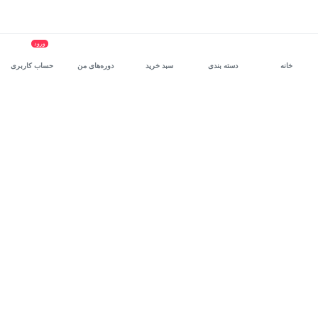
ورود
خانه
دسته بندی
سبد خرید
دوره‌های من
حساب کاربری
سرویس سازمانی مکتب‌خونه
، بستر رشد و توانمندسازی حرفه‌ای
کارکنان در مسیر توسعه‌ فردی آن‌هاست.
درخواست دمو
برنامه‌نویسی