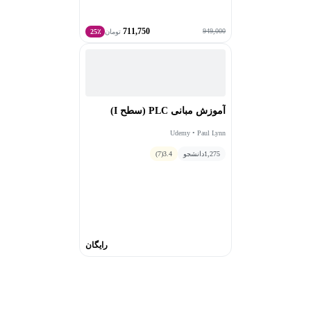
711,750
949,000
تومان
25٪
آموزش مبانی PLC (سطح I)
Udemy • Paul Lynn
1,275
دانشجو
3.4
(7)
رایگان