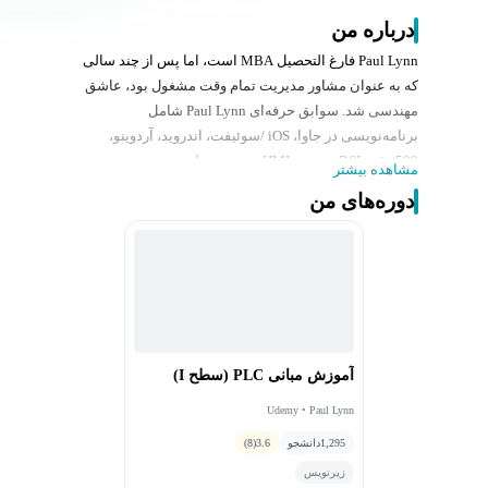
درباره من
Paul Lynn فارغ التحصیل MBA است، اما پس از چند سالی
که به عنوان مشاور مدیریت تمام وقت مشغول بود، عاشق
مهندسی شد. سوابق حرفه‌ای Paul Lynn شامل
برنامه‌نویسی در جاوا، iOS /سوئیفت، اندروید، آردوینو،
RSLogix 500، توسعه HMI در چندین پلتفرم، مهندسی
مشاهده بیشتر
مکانیک، مدل‌سازی سه بعدی و طراحی دو بعدی در Inventor و
دوره‌های من
AutoCAD، مشاوره مدیریت، عیب‌یابی، تعمیر الکترومکانیکی
و آموزش است. فعالیت‌های وی در این زمینه شامل طراحی
کامل، مدل سازی سه بعدی و ترسیم نقشه های مونتاژ و
ساخت در اتوکد یا اینونتور است. Paul Lynn سیستم‌های
متحرکی را طراحی کرده‌ که در کانتینرهای حمل و نقل ساخته
شده‌اند تا یک ساختمان دو طبقه را پر کند.
آموزش مبانی PLC (سطح I)
Udemy • Paul Lynn
1,295
دانشجو
3.6
(8)
زیرنویس