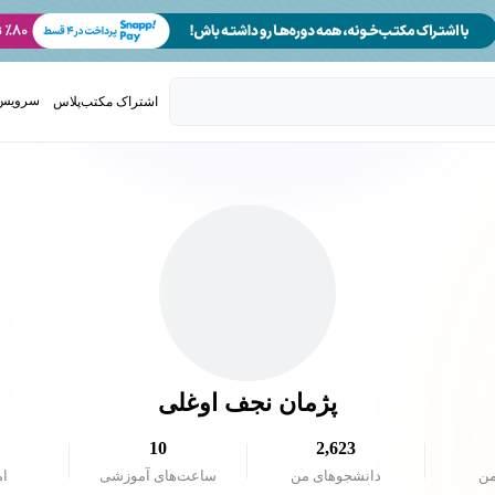
سرویس 
اشتراک مکتب‌پلاس
تدریس ک
پژمان نجف اوغلی
10
2,623
من
دانشجو‌های من
ساعت‌های آموزشی
ام