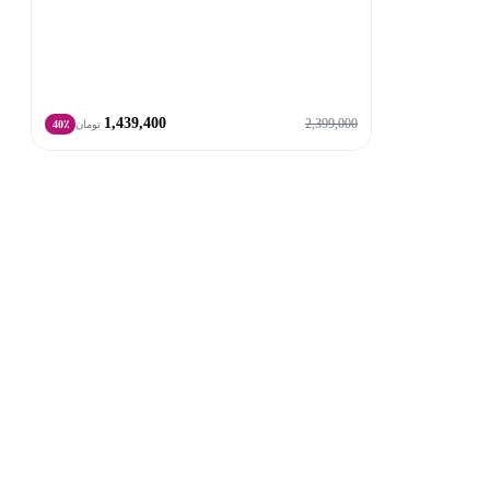
1,439,400
2,399,000
تومان
40٪