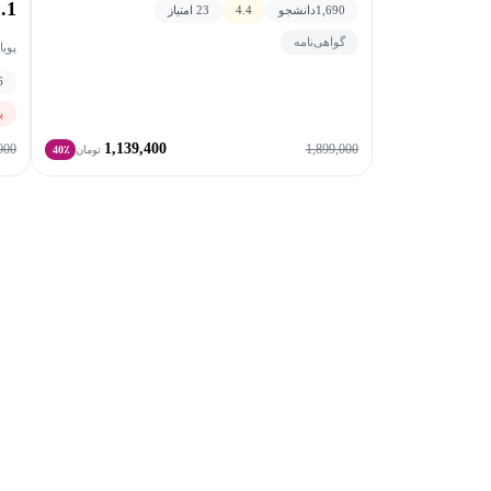
.1)
1,690
دانشجو
4.4
23 امتیاز
گواهی‌نامه
پویا
6
پ
1,139,400
000
1,899,000
تومان
40٪