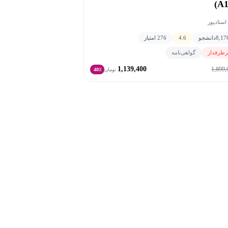
A1
 استادپور
8,17
دانشجو
4.6
276 امتیاز
رطرفدار
گواهی‌نامه
1,139,400
1,899,
تومان
40٪