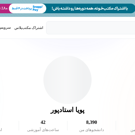
سرویس 
اشتراک مکتب‌پلاس
تدریس ک
پویا استادپور
42
8,390
من
دانشجو‌های من
ساعت‌های آموزشی
ام