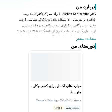
درباره من
دکتر Prashan Karunaratne دارای مدرک دکترای مدیریت،
یادگیری و تدریس از دانشگاه Macquarie، کارشناسی ارشد
مدیریت بازرگانی بانکداری از دانشگاه لندن و کارشناسی
ارشد بازرگانی مطالعات آماری از دانشگاه New South Wales
و لیسانس اقتصاد است از دانشگاه Macquarie می‌باشد. او
مشاهده بیشتر
همچنین توسعه‌دهنده برنامه درسی و مدرس دوره بسیار
دوره‌های من
محبوب مهارت‌های اکسل برای کسب‌وکار است که جایزه
مربی برجسته Coursera را برای تحول دانش‌آموز در سال
2018 دریافت کرد. پرشان چندین جایزه آموزشی دیگر از
جمله جایزه مشارکت برجسته در یادگیری دانش‌آموز در سال
2019 را دریافت کرده است. در سال 2020، او برنده جایزه
افتتاحیه شورای رؤسای بازرگانی استرالیا برای نوآوری و
تعالی در آموزش و یادگیری شد.
مهارت‌های اکسل برای کسب‌وکار -
متوسط
Macquarie University • Nicky Bull • Yvonne
Breyer • Prashan Karunaratne
2,215
دانشجو
4.4
(37)