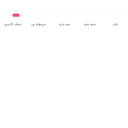
ورود
خانه
دسته بندی
سبد خرید
دوره‌های من
حساب کاربری
سرویس سازمانی مکتب‌خونه
، بستر رشد و توانمندسازی حرفه‌ای
کارکنان در مسیر توسعه‌ فردی آن‌هاست.
درخواست دمو
برنامه‌نویسی