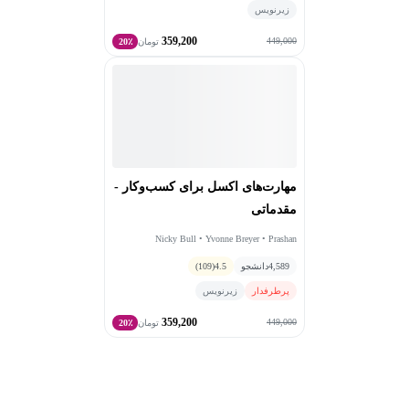
زیرنویس
359,200
449,000
تومان
20٪
مهارت‌های اکسل برای کسب‌وکار -
مقدماتی
Nicky Bull • Yvonne Breyer • Prashan
Karunaratne
4,589
دانشجو
4.5
(109)
پرطرفدار
زیرنویس
359,200
449,000
تومان
20٪