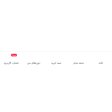
ورود
خانه
دسته بندی
سبد خرید
دوره‌های من
حساب کاربری
سرویس سازمانی مکتب‌خونه
، بستر رشد و توانمندسازی حرفه‌ای
کارکنان در مسیر توسعه‌ فردی آن‌هاست.