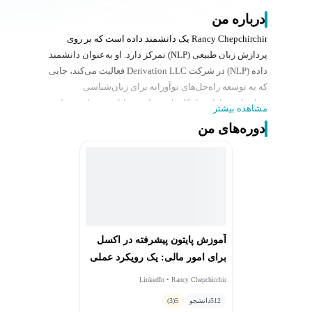
درباره من
Rancy Chepchirchir یک دانشمند داده است که بر روی
پردازش زبان طبیعی (NLP) تمرکز دارد. او به‌عنوان دانشمند
داده (NLP) در شرکت Derivation LLC فعالیت می‌کند، جایی
که به توسعه راه‌حل‌های نوآورانه برای زبان‌شناسی
محاسباتی و ارائه راهکارهایی برای مسائل مربوط به خطر
مشاهده بیشتر
انقراض زبان‌ها می‌پردازد. با بیش از دو سال تجربه در علم
دوره‌های من
داده، او به استفاده از داده‌ها برای خودکارسازی وظایف
روزمره و ایجاد راه‌حل‌های ساده و قابل پیاده‌سازی برای
مشکلات پیچیده علاقه‌مند است.
آموزش پایتون پیشرفته در اکسل
برای امور مالی: یک رویکرد عملی
LinkedIn • Rancy Chepchirchir
512
دانشجو
5
(3)