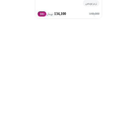
زیرنویس
134,100
149,000
تومان
10٪