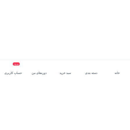
ورود
خانه
دسته بندی
سبد خرید
دوره‌های من
حساب کاربری
سرویس سازمانی مکتب‌خونه
، بستر رشد و توانمندسازی حرفه‌ای
کارکنان در مسیر توسعه‌ فردی آن‌هاست.