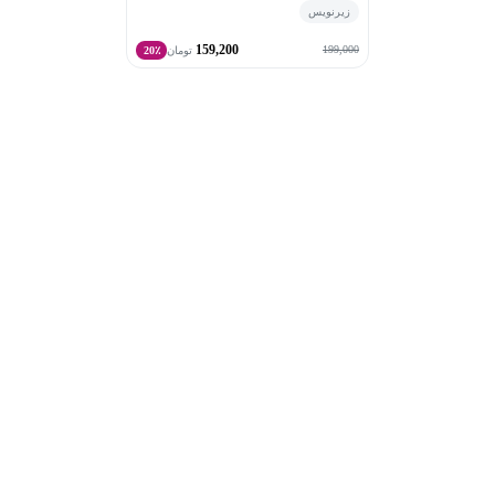
زیرنویس
"هدف اصلی من در زندگی، کمک به موفقیت دیگران است. به
159,200
همین سادگی. این مأموریتی است که برای آن به دنیا آمده‌ام.
199,000
تومان
20٪
اگر بتوانم به یک نفر کمک کنم تا به اهدافش برسد، آنگاه
هدف من نیز محقق شده است."