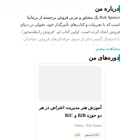
درباره من
Rob Spence یک مشاور و مربی فروش برجسته از بریتانیا
است که با تجربیات و کتاب‌های تأثیرگذار خود، تحولی در دنیای
فروش ایجاد کرده است. اولین کتاب او، "فروش رابطه‌محور"،
با استقبال گسترده‌ای از سوی حرفه‌ای‌های فروش، صاحبان
کسب‌وکار و کارآفرینان مواجه شد. او مقالاتی را برای مجلات
مشاهده بیشتر
مختلف تجاری در بریتانیا نوشته و به دلیل توانایی
دوره‌های من
منحصربه‌فردش در انگیزه‌بخشی به دیگران شناخته می‌شود –
حضور در کنار راب، الهام‌بخش و ایجادکننده حس جدیدی از
انگیزه در افراد است.
راب در سال 2018 شرکت مشاوره فروش خود، Paragon
Sales Solutions را تأسیس کرد که به‌سرعت به یکی از
محبوب‌ترین آژانس‌های آموزش فروش در بریتانیا تبدیل شده
است. او نویسنده دو کتاب دیگر در زمینه فروش با عناوین
آموزش هنر مدیریت اعتراض در هر
"ذهنیت پاراگون" و "یک ماه برای بهبود فروش شما" نیز
دو حوزه B2B و B2C
هست.
رابرت اسپنس یک علاقه‌مند واقعی به فروش و بازاریابی
Udemy • Rob Spence
است که متعهد به کمک به افراد در بهبود مهارت‌های فروش،
165
دانشجو
5
(3)
بازاریابی و رشد کسب‌وکارشان است. او معتقد است: